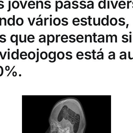
 jovens passa diver
undo vários estudos,
s que apresentam si
videojogos está a a
0%.