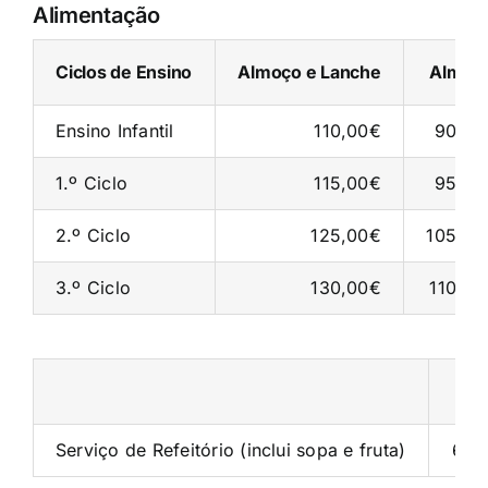
Alimentação
Ciclos de Ensino
Almoço e Lanche
Almoç
Ensino Infantil
110,00€
90,00
1.º Ciclo
115,00€
95,00
2.º Ciclo
125,00€
105,00
3.º Ciclo
130,00€
110,00
Val
Serviço de Refeitório (inclui sopa e fruta)
65,