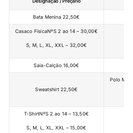
Designação / Preçário
Bata Menina 22,50€
Casaco FísicaNºS 2 ao 14 – 30,00€
S, M, L, XL, XXL – 32,00€
Saia-Calção 16,00€
Polo Man
Sweatshirt 22,50€
T-ShirtNºS 2 ao 14 – 13,50€
S, M, L, XL, XXL – 15,00€