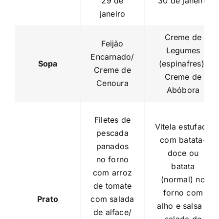
29 de
30 de janeiro
janeiro
Creme de
Feijão
Legumes
Encarnado/
Sopa
(espinafres)/
Creme de
Creme de
Cenoura
Abóbora
Filetes de
Vitela estufada
pescada
com batata-
panados
doce ou
no forno
batata
com arroz
(normal) no
de tomate
forno com
Prato
com salada
alho e salsa e
de alface/