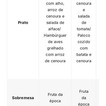
com alho,
cenoura
arroz de
e
Ta
cenoura e
salada
e
Prato
salada de
de
de
alface/
tomate/
be
Hambúrguer
Paloco
T
de aves
cozido
grelhado
com
g
com arroz
batata e
de cenoura
cenoura
G
Fruta
Fruta da
Sobremesa
da
p
época
época
f