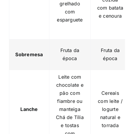
grelhado
com batata
com
e cenoura
esparguete
Fruta da
Fruta da
Sobremesa
época
época
Leite com
chocolate e
pão com
Cereais
fiambre ou
com leite /
Lanche
manteiga
logurte
Chá de Tília
natural e
e tostas
torrada
com