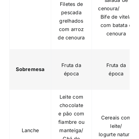
salada de
Filetes de
cenoura/
pescada
Bife de vitela
grelhados
com batata e
com arroz
cenoura
de cenoura
Fruta da
Fruta da
Sobremesa
época
época
Leite com
chocolate
e pão com
Cereais com
fiambre ou
leite/
Lanche
manteiga/
logurte natural
Chá de