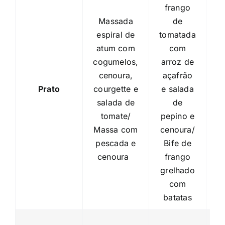
frango
Massada
de
B
espiral de
tomatada
atum com
com
c
cogumelos,
arroz de
e
cenoura,
açafrão
e
Prato
courgette e
e salada
salada de
de
d
tomate/
pepino e
Massa com
cenoura/
c
pescada e
Bife de
e
cenoura
frango
grelhado
com
batatas