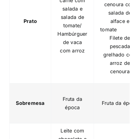
carne com
cenoura com
salada e
salada de
salada de
Prato
alface e
tomate/
tomat
Hambúrguer
Filete de
de vaca
pescada
com arroz
grelhado com
arroz de
cenoura
Fruta da
Sobremesa
Fruta da época
época
Leite com