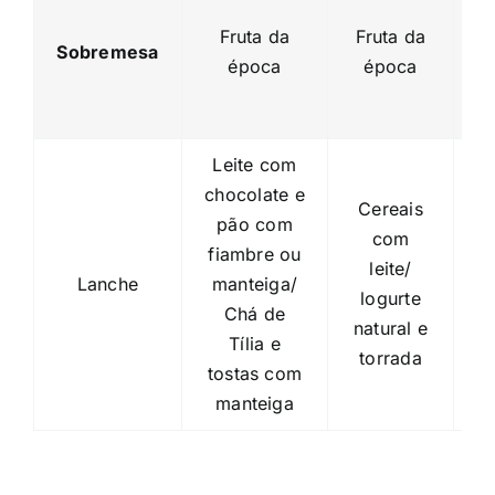
Fruta da
Fruta da
Sobremesa
época
época
Leite com
l
chocolate e
Cereais
pão com
m
com
fiambre ou
leite/
Lanche
manteiga/
m
logurte
Chá de
natural e
Tília e
C
torrada
tostas com
manteiga
c