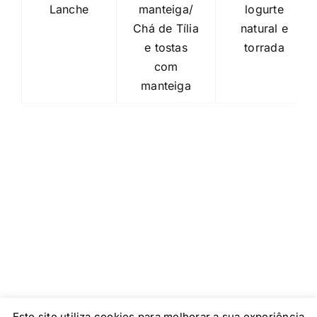
Lanche
manteiga/
logurte
Chá de Tília
natural e
e tostas
torrada
com
manteiga
Este site utiliza cookies para melhorar a sua experiência