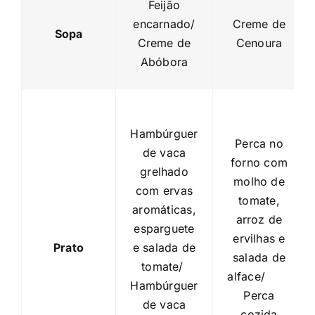
Feijão
encarnado/
Creme de
Sopa
Creme de
Cenoura
Abóbora
Hambúrguer
Perca no
de vaca
forno com
grelhado
molho de
com ervas
tomate,
aromáticas,
arroz de
esparguete
ervilhas e
Prato
e salada de
salada de
tomate/
alface/
Hambúrguer
Perca
de vaca
cozida