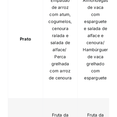
Empadão
Almôndegas
de arroz
de vaca
com atum,
com
cogumelos,
esparguete
cenoura
e salada de
ralada e
alface e
Prato
salada de
cenoura/
alface/
Hambúrguer
Perca
de vaca
grelhada
grelhado
com arroz
com
de cenoura
esparguete
Fruta da
Fruta da