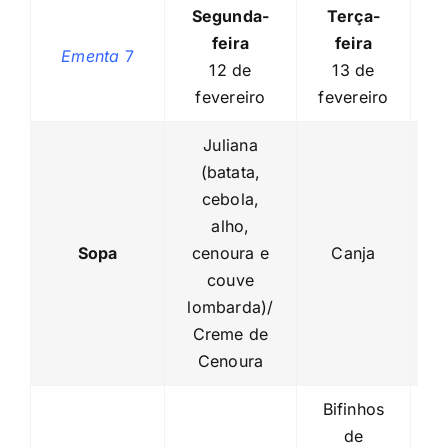
Segunda-
Terça-
feira
feira
Ementa
7
12 de
13 de
fevereiro
fevereiro
f
Juliana
(batata,
cebola,
C
alho,
B
Sopa
cenoura e
Canja
C
couve
lombarda)/
Creme de
Cenoura
Bifinhos
de