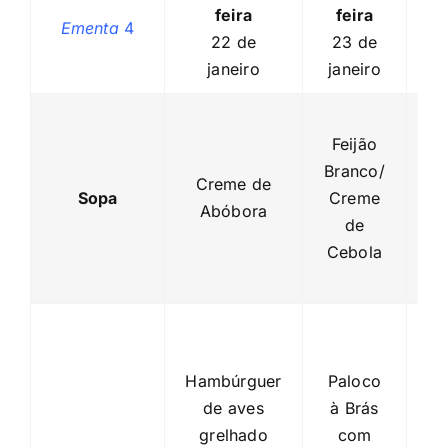
feira
feira
Ementa
4
22 de
23 de
janeiro
janeiro
C
Feijão
C
Branco/
c
Creme de
Sopa
Creme
F
Abóbora
de
C
Cebola
Hambúrguer
Paloco
St
de aves
à Brás
grelhado
com