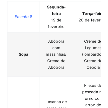
Segunda-
feira
Terça-feira
Ementa
8
19 de
20 de fevereiro
fevereiro
Abóbora
Creme de
com
Legumes
Sopa
massinhas/
(lombardo)/
Creme de
Creme de
Abóbora
Cebola
Filetes de
pescada no
forno com
Lasanha de
arroz de