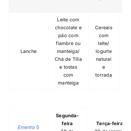
Leite com
l
chocolate e
Cereais
p
pão com
com
ma
fiambre ou
leite/
Lanche
manteiga/
logurte
m
Chá de Tília
natural
e tostas
e
C
com
torrada
e
manteiga
c
Segunda-
feira
Terça-feira
Ementa
5