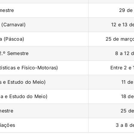
mestre
29 de 
a (Carnaval)
12 e 13 d
va (Páscoa)
25 de março
2.º Semestre
8 a 12 d
ísticas e Físico-Motoras)
Entre 2 e
s e Estudo do Meio)
11 de
ca e Estudo do Meio)
18 de
mestre
25 de
liações
3 a 8 d