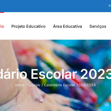
P
io
Projeto Educativo
Área Educativa
Serviços
dário Escolar 202
Início
Colégio
Calendário Escolar 2023/2024