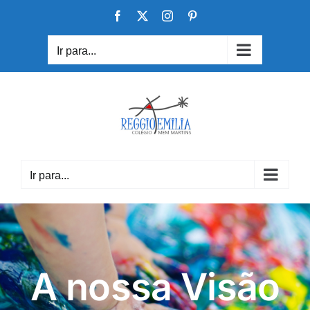
Skip
Facebook
X
Instagram
Pinterest
to
content
Ir para...
Ir para...
A nossa Visão