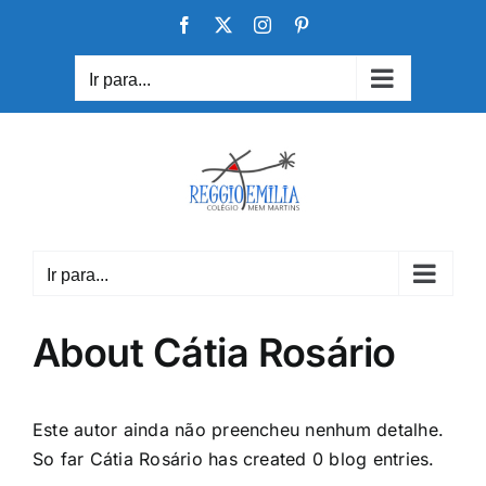
Skip
Facebook
X
Instagram
Pinterest
to
content
Ir para...
Ir para...
About
Cátia Rosário
Este autor ainda não preencheu nenhum detalhe.
So far Cátia Rosário has created 0 blog entries.