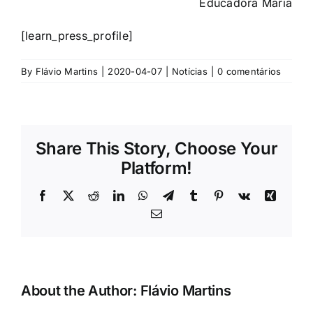
Educadora Maria
[learn_press_profile]
By
Flávio Martins
|
2020-04-07
|
Notícias
|
0 comentários
Share This Story, Choose Your
Platform!
Facebook
X
Reddit
LinkedIn
WhatsApp
Telegram
Tumblr
Pinterest
Vk
Xing
Email
(necessário
mas
não
publicado)
About the Author:
Flávio Martins