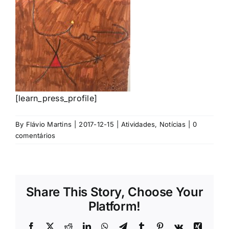
[learn_press_profile]
By
Flávio Martins
|
2017-12-15
|
Atividades
,
Notícias
|
0
comentários
Share This Story, Choose Your
Platform!
Facebook
X
Reddit
LinkedIn
WhatsApp
Telegram
Tumblr
Pinterest
Vk
Xing