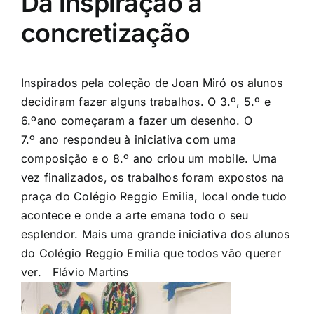
Da inspiração à
concretização
Inspirados pela coleção de Joan Miró os alunos
decidiram fazer alguns trabalhos. O 3.
º
, 5.º e
6.
º
ano
começaram a fazer um desenho. O
7.
º
ano
respondeu à iniciativa com uma
composição e o 8.
º
ano
criou um mobile. Uma
vez finalizados, os trabalhos foram expostos na
praça do Colégio
Reggio
Emilia
, local onde tudo
acontece e onde a arte emana todo o seu
esplendor. Mais uma grande iniciativa dos alunos
do Colégio
Reggio
Emilia
que todos vão querer
ver. Flávio Martins