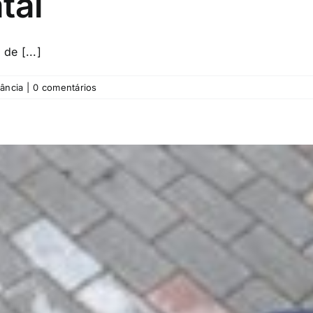
tal
de [...]
fância
|
0 comentários