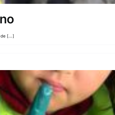
ano
e [...]