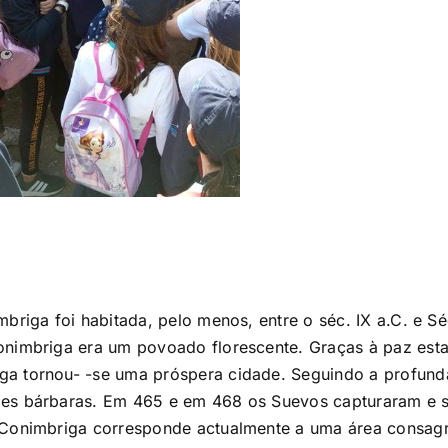
riga foi habitada, pelo menos, entre o séc. IX a.C. e Sé
onimbriga era um povoado florescente. Graças à paz esta
 tornou- -se uma próspera cidade. Seguindo a profunda c
ões bárbaras. Em 465 e em 468 os Suevos capturaram e s
. Conimbriga corresponde actualmente a uma área consag