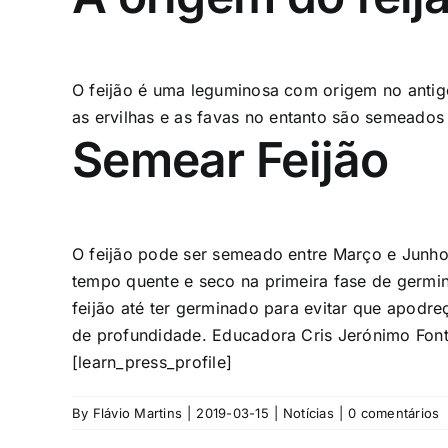
O feijão é uma leguminosa com origem no antigo
as
ervilhas
e as
favas
no entanto são semeados e
Semear Feijão
O feijão pode ser semeado entre Março e Junho p
tempo quente e seco na primeira fase de germi
feijão até ter germinado para evitar que apodr
de profundidade. Educadora Cris Jerónimo Fon
[learn_press_profile]
By
Flávio Martins
|
2019-03-15
|
Notícias
|
0 comentários