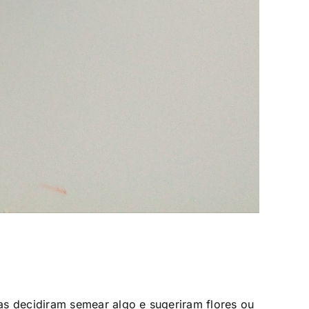
as decidiram semear algo e sugeriram flores ou