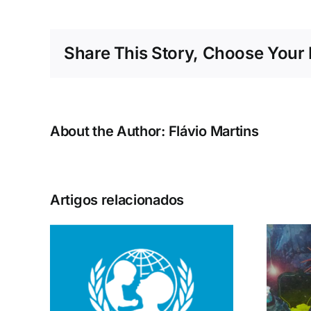
Share This Story, Choose Your 
About the Author:
Flávio Martins
Artigos relacionados
obre
Os novos
da
Elementos da sala