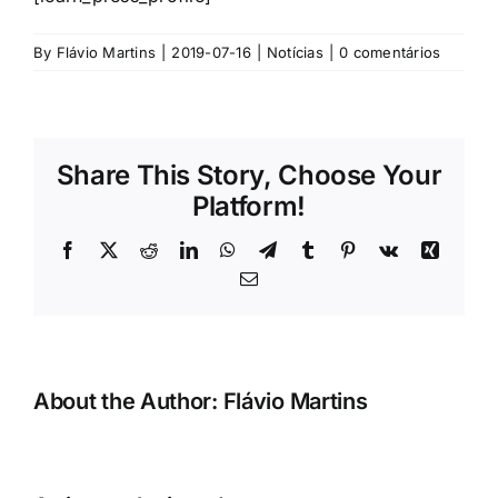
By
Flávio Martins
|
2019-07-16
|
Notícias
|
0 comentários
Share This Story, Choose Your
Platform!
Facebook
X
Reddit
LinkedIn
WhatsApp
Telegram
Tumblr
Pinterest
Vk
Xing
Email
(necessário
mas
não
publicado)
About the Author:
Flávio Martins