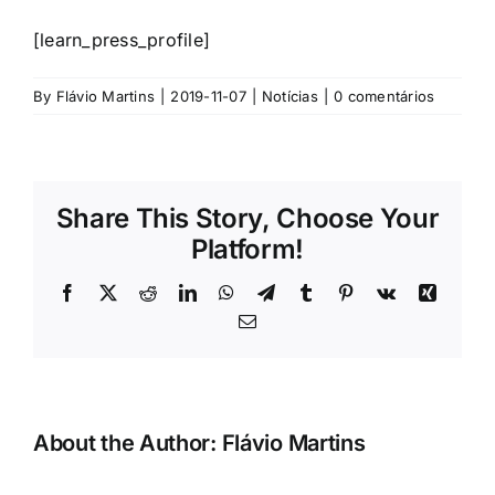
[learn_press_profile]
By
Flávio Martins
|
2019-11-07
|
Notícias
|
0 comentários
Share This Story, Choose Your
Platform!
Facebook
X
Reddit
LinkedIn
WhatsApp
Telegram
Tumblr
Pinterest
Vk
Xing
Email
(necessário
mas
não
publicado)
About the Author:
Flávio Martins