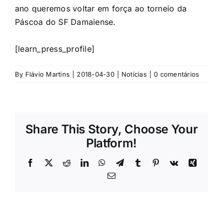
ano queremos voltar em força ao torneio da
Páscoa do SF Damaiense.
[learn_press_profile]
By
Flávio Martins
|
2018-04-30
|
Notícias
|
0 comentários
Share This Story, Choose Your
Platform!
Facebook
X
Reddit
LinkedIn
WhatsApp
Telegram
Tumblr
Pinterest
Vk
Xing
Email
(necessário
mas
não
publicado)