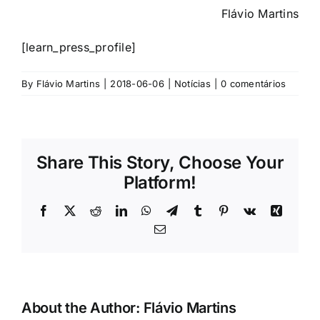
Flávio Martins
[learn_press_profile]
By
Flávio Martins
|
2018-06-06
|
Notícias
|
0 comentários
Share This Story, Choose Your
Platform!
Facebook
X
Reddit
LinkedIn
WhatsApp
Telegram
Tumblr
Pinterest
Vk
Xing
Email
(necessário
mas
não
publicado)
About the Author:
Flávio Martins