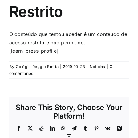
Restrito
O conteúdo que tentou aceder é um conteúdo de
acesso restrito e não permitido.
[learn_press_profile]
By
Colégio Reggio Emilia
|
2019-10-23
|
Notícias
|
0
comentários
Share This Story, Choose Your
Platform!
Facebook
X
Reddit
LinkedIn
WhatsApp
Telegram
Tumblr
Pinterest
Vk
Xing
Email