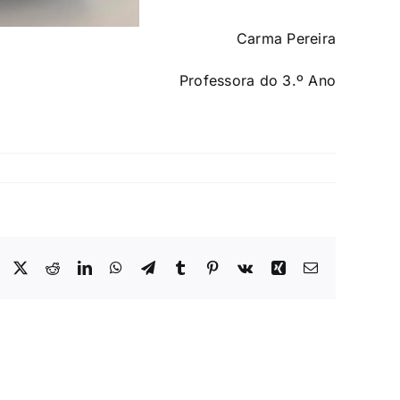
Carma Pereira
Professora do 3.º Ano
Facebook
X
Reddit
LinkedIn
WhatsApp
Telegram
Tumblr
Pinterest
Vk
Xing
Email
(necessário
mas
não
publicado)