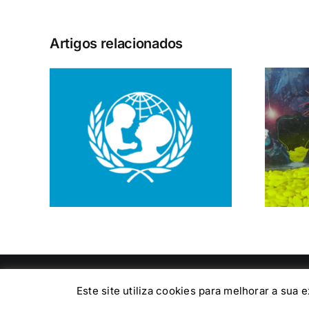
Artigos relacionados
obre
Os novos
da
Elementos da sala
dos Patinhos
Colégio Reggio Emilia © 2016 Todos os direitos reservado
Este site utiliza cookies para melhorar a sua 