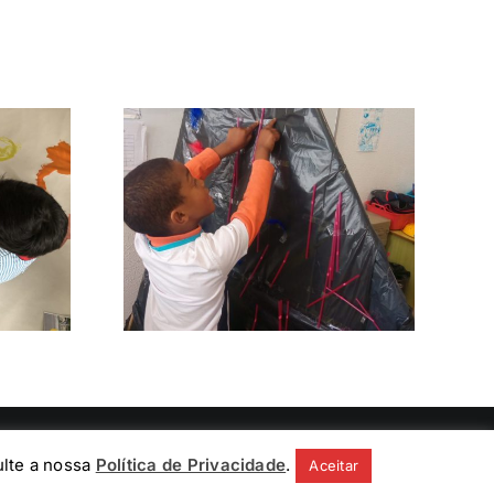
Convenção sobre
nda dos
os Direitos da
os
Criança
Facebook
X
Instagram
Pinterest
ulte a nossa
Política de Privacidade
.
Aceitar