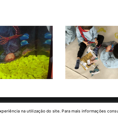
Duas Girafas e
A Nossa Te
uma Corda
Med
s.
experiência na utilização do site. Para mais informações cons