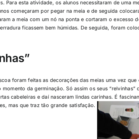
s. Para esta atividade, os alunos necessitaram de uma me
unos começaram por pegar na meia e de seguida colocara
aram a meia com um nó na ponta e cortaram o excesso de
serradura ficassem bem húmidas. De seguida, foram coloc
inhas”
scoa foram feitas as decorações das meias uma vez que 
 momento da germinação. Só assim os seus “relvinhas” d
tas cabeleiras e daí nasceram lindas carinhas. É fascina
es, mas que traz tão grande satisfação.