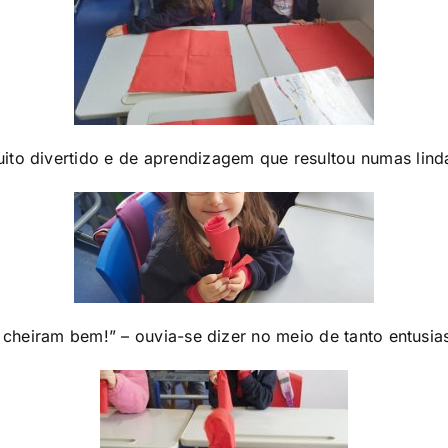
to divertido e de aprendizagem que resultou numas linda
 cheiram bem!” – ouvia-se dizer no meio de tanto entusi