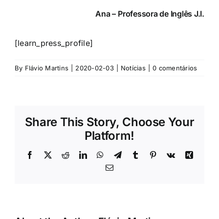
Ana – Professora de Inglês J.I.
[learn_press_profile]
By
Flávio Martins
|
2020-02-03
|
Notícias
|
0 comentários
Share This Story, Choose Your
Platform!
Facebook
X
Reddit
LinkedIn
WhatsApp
Telegram
Tumblr
Pinterest
Vk
Xing
Email
(necessário
mas
não
publicado)